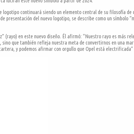
rca lucirán este nuevo símbolo a partir de 2024.
e logotipo continuará siendo un elemento central de su filosofía d
de presentación del nuevo logotipo, se describe como un símbolo “m
tz” (rayo) en este nuevo diseño. Él afirmó: “Nuestro rayo es más re
d, sino que también refleja nuestra meta de convertirnos en una m
artera, y podemos afirmar con orgullo que Opel está electrificada”